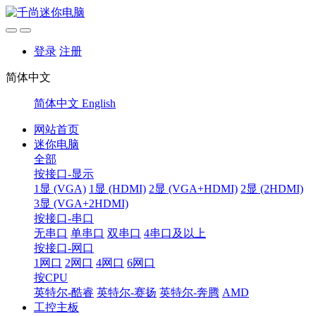
登录
注册
简体中文
简体中文
English
网站首页
迷你电脑
全部
按接口-显示
1显 (VGA)
1显 (HDMI)
2显 (VGA+HDMI)
2显 (2HDMI)
3显 (VGA+2HDMI)
按接口-串口
无串口
单串口
双串口
4串口及以上
按接口-网口
1网口
2网口
4网口
6网口
按CPU
英特尔-酷睿
英特尔-赛扬
英特尔-奔腾
AMD
工控主板