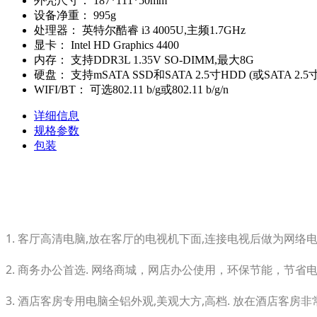
外壳尺寸：
187*111*50mm
设备净重：
995g
处理器：
英特尔酷睿 i3 4005U,主频1.7GHz
显卡：
Intel HD Graphics 4400
内存：
支持DDR3L 1.35V SO-DIMM,最大8G
硬盘：
支持mSATA SSD和SATA 2.5寸HDD (或SATA 2.5
WIFI/BT：
可选802.11 b/g或802.11 b/g/n
详细信息
规格参数
包装
1. 客厅高清电脑,放在客厅的电视机下面,连接电视后做为网络
2. 商务办公首选. 网络商城，网店办公使用，环保节能，节省
3. 酒店客房专用电脑全铝外观,美观大方,高档. 放在酒店客房