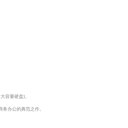
置大容量硬盘)。
，商务办公的典
范
之作。