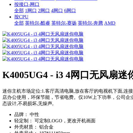
按接口-网口
全部
1网口
2网口
4网口
6网口
按CPU
全部
英特尔-酷睿
英特尔-赛扬
英特尔-奔腾
AMD
K4005UG4 - i3 4网口无风扇
迷你主机市场定位:1.客厅高清电脑,放在客厅的电视机下面,连
店办公使用，环保节能，节省电费。仅10W上下功率，公司企业
态设计,不易损坏,无燥声,
品牌：
中性
轻定制：
可定制LOGO，更改开机画面
外壳材质：
铝合金