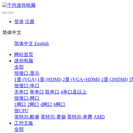
登录
注册
简体中文
简体中文
English
网站首页
迷你电脑
全部
按接口-显示
1显 (VGA)
1显 (HDMI)
2显 (VGA+HDMI)
2显 (2HDMI)
3
按接口-串口
无串口
单串口
双串口
4串口及以上
按接口-网口
1网口
2网口
4网口
6网口
按CPU
英特尔-酷睿
英特尔-赛扬
英特尔-奔腾
AMD
工控主板
全部