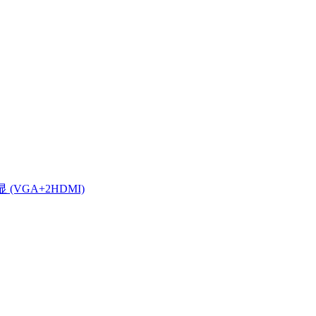
显 (VGA+2HDMI)