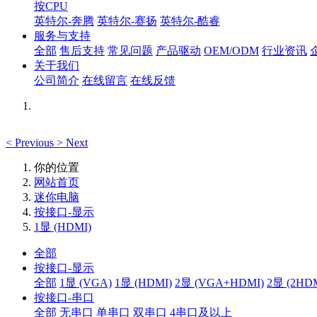
按CPU
英特尔-奔腾
英特尔-赛扬
英特尔-酷睿
服务与支持
全部
售后支持
常见问题
产品驱动
OEM/ODM
行业资讯
关于我们
公司简介
在线留言
在线反馈
<
Previous
>
Next
你的位置
网站首页
迷你电脑
按接口-显示
1显 (HDMI)
全部
按接口-显示
全部
1显 (VGA)
1显 (HDMI)
2显 (VGA+HDMI)
2显 (2HD
按接口-串口
全部
无串口
单串口
双串口
4串口及以上